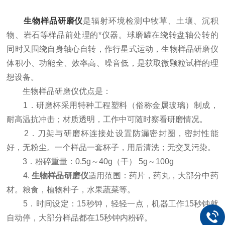
生物样品研磨仪
是辐射环境检测中牧草、土壤、沉积
物、岩石等样品前处理的*仪器。球磨罐在绕转盘轴公转的
同时又围绕自身轴心自转，作行星式运动，生物样品研磨仪
体积小、功能全、效率高、噪音低，是获取微颗粒试样的理
想设备。
生物样品研磨仪优点是：
1．研磨杯采用特种工程塑料（俗称金属玻璃）制成，
耐高温抗冲击；材质透明，工作中可随时察看研磨情况。
2．刀架与研磨杯连接处设置防漏密封圈，密封性能
好，无粉尘。一个样品一套杯子，用后清洗；无交叉污染。
3．粉碎重量：0.5g～40g（干） 5g～100g
4.
生物样品研磨仪
适用范围：药片，药丸，大部分中药
材。粮食，植物种子，水果蔬菜等。
5．时间设定：15秒钟，轻轻一点，机器工作15秒钟就
自动停，大部分样品都在15秒钟内粉碎。