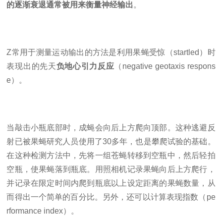
的逐渐衰退通常被用来衡量神经输出
。
Z常用于测量运动输出的方法是利用果蝇受惊（
startled）时
表现出的先天
负地心引力反应
（
negative geotaxis respons
e）。
当敲击小瓶底部时，成蝇会向后上方爬向顶部。这种逃避反
射已被果蝇研究人员使用了
30多年，也是攀爬试验的基础。
在这种检测方法中，先将一组苍蝇转移到空瓶中，然后轻拍
空瓶，使果蝇落到瓶底。用照相机记录果蝇向后上方爬行，
并记录在限定时间内爬到瓶底以上设定距离的果蝇数量，从
而得出一个简单的百分比。另外，还可以计算表现指数（pe
rformance index）。