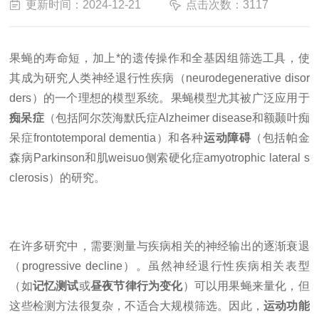
更新时间：2024-12-21
点击次数：3117
果蝇的寿命短，加上*的遗传操作和全基因组筛选工具，使
其成为研究人类神经退行性疾病（
neurodegenerative disor
ders）的一个理想的模型系统。果蝇模型尤其被广泛应用于
痴呆症
（包括阿尔茨海默氏症
Alzheimer disease和额颞叶痴
呆症frontotemporal dementia）和各种
运动障碍
（包括帕金
森病
Parkinson和肌weisuo侧索硬化症amyotrophic lateral s
clerosis）的研究。
在许多研究中，需要测量与疾病相关的神经输出的逐渐衰退
（
progressive decline）。虽然神经退行性疾病相关表型
（如
记忆测试
或
昼夜节律行为变化
）可以用果蝇来量化，但
这些检测方法很复杂，不适合大规模筛选。因此，
运动功能