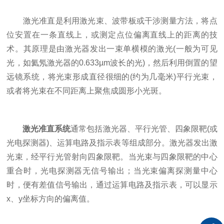
激光准直是利用激光束、波带板或干涉测量方法，将点
位安置在一条直线上，或测定点位偏离直线上的距离的技
术。其原理是由激光器发出一束单横模的激光(一般为可见
光，如氦氖激光器的0.633µm波长的光)，然后利用倒置的望
远镜系统，将光束形成直径很细的(约为几毫米)平行光束，
或者将光束在不同距离上聚焦成圆形小光斑。
激光准直系统
通常包括激光器、平行光管、四象限靶(或
光电探测器)、运算电路及指示表等组成部分。激光器发出激
光束，经平行光管射向四象限靶。当光束与四象限靶的中心
重合时，光电探测器无信号输出；当光束偏离探测量中心
时，便有差值信号输出，通过运算电路及指示表，可以显示
x、y坐标方向的偏离值。