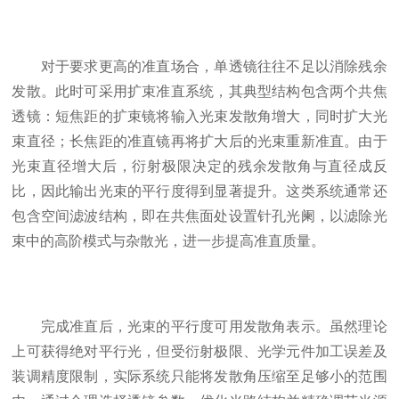
对于要求更高的准直场合，单透镜往往不足以消除残余
发散。此时可采用扩束准直系统，其典型结构包含两个共焦
透镜：短焦距的扩束镜将输入光束发散角增大，同时扩大光
束直径；长焦距的准直镜再将扩大后的光束重新准直。由于
光束直径增大后，衍射极限决定的残余发散角与直径成反
比，因此输出光束的平行度得到显著提升。这类系统通常还
包含空间滤波结构，即在共焦面处设置针孔光阑，以滤除光
束中的高阶模式与杂散光，进一步提高准直质量。
完成准直后，光束的平行度可用发散角表示。虽然理论
上可获得绝对平行光，但受衍射极限、光学元件加工误差及
装调精度限制，实际系统只能将发散角压缩至足够小的范围