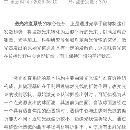
更新时间：2026-06-10
点击次数：370
激光准直系统
的核心任务，正是通过光学手段抑制这种
发散趋势，将发散光束转化为近似平行的光束，以满足精密
测量、光学加工、科学研究等领域对定向光传输的需求。激
光器发出的原始光束通常具有一定的发散角，这意味着光束
在传播过程中会逐渐扩散，而非保持理想的平行状态。
激光准直系统的基本结构主要由激光光源与准直透镜组
构成。其物理基础在于利用透镜对光线的折射作用，改变光
束的波前形状。原始激光束从谐振腔出射时，可近似视为从
一个点光源发出的球面波，其波前为曲面。当该球面波经过
一个具有适当焦距的凸透镜时，透镜中心与边缘对光线的偏
折能力不同：近轴光线偏折较小，边缘光线偏折较大。通过
精确设计透镜的曲率半径与材料折射率，可使所有出射光线