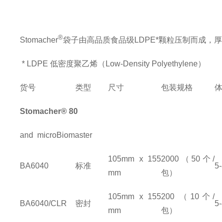
®
Stomacher
袋子由高品质食品级
LDPE*
颗粒压制而成，
*
LDPE
低密度聚乙烯（
Low-Density Polyethylene
）
货号
类型
尺寸
包装规格
Stomacher® 80
and microBiomaster
105mm x 155
2000
（
50
个
/
BA6040
标准
5
mm
包）
105mm x 155
200
（
10
个
/
BA6040/CLR
密封
5
mm
包）