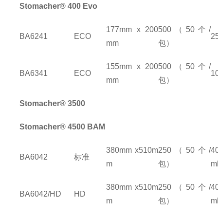
Stomacher® 400 Evo
177mm x 200
500
（
50
个
/
BA6241
ECO
2
mm
包）
155mm x 200
500
（
50
个
/
BA6341
ECO
1
mm
包）
Stomacher® 3500
Stomacher® 4500 BAM
380mm x510m
250
（
50
个
/
4
BA6042
标准
m
包）
m
380mm x510m
250
（
50
个
/
4
BA6042/HD
HD
m
包）
m