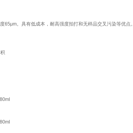
厚度
65
μ
m
。具有低成本，耐高强度拍打和无样品交叉污染等优点
体积
-80ml
-80ml