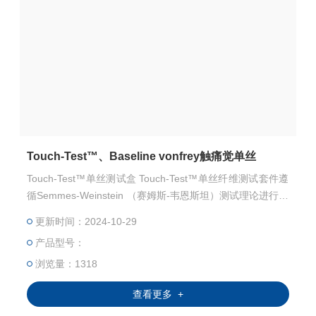
Touch-Test™、Baseline vonfrey触痛觉单丝
Touch-Test™单丝测试盒 Touch-Test™单丝纤维测试套件遵
循Semmes-Weinstein （赛姆斯-韦恩斯坦）测试理论进行设
计，可进行精细的触觉检查, 可以测定从轻触觉到深压的感
更新时间：2024-10-29
觉。 Touch-Test™单丝感觉测试套装能精准测试和评估感觉
产品型号：
水平，每个Touch-Test™单丝测试笔被单独校准，力量值在
5%的标准偏差 范围内，以此可精确
浏览量：1318
查看更多 +