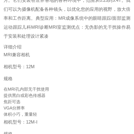
方。它们安装在世界各地的各种环境中，范围从0.23到9.4T。我
们可以为摄像机配备各种镜头，以优化您的应用的视野，放大倍
率和工作距离。
典型应用：
MR成像系统中的眼睛跟踪/面部监测
运动跟踪
儿科MRI诊断
MRI室监测
优点：
无伪影的无干扰操作
易
于安装和处理
设计紧凑
详细介绍
MRI兼容相机
相机型号：12M
规格
在MRI孔内部无干扰使用
提供黑白或彩色传感器
焦距可选
VGA分辨率
体积小巧，重量轻
相机型号：12M-I
规格