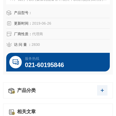
野，放大倍率和工作距离。
典型应用：
产品型号：
MR成像系统中的眼睛跟踪/面部监测
更新时间：
2019-06-26
运动跟踪
儿科MRI诊断
厂商性质：
代理商
MRI室监测
优点：
访 问 量 ：
2830
无伪影的无干扰操作
易于安装和处理
服务热线
设计紧凑 详细介绍
021-60195846
MRI兼容相机
相机型号：12M
产品分类
相关文章