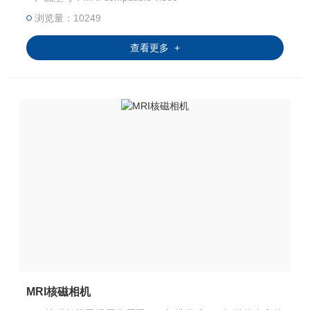
应用： MR成像系统中的眼睛跟踪/面部监测 运动跟踪 儿科
MRI诊断 MRI室监测 优点： 无伪影的无干扰操作 易于安装
浏览量：10249
和处理 设计紧凑
查看更多 +
MRI核磁相机