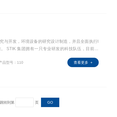
器研究与开发，环境设备的研究设计制造，并且全面执行I
准。 STIK 集团拥有一只专业研发的科技队伍，目前拥
一代高精度实验仪器和环境设备，向世界各地提出供更
产品型号：110
查看更多 +
和环境设备。
页 跳转到第
页