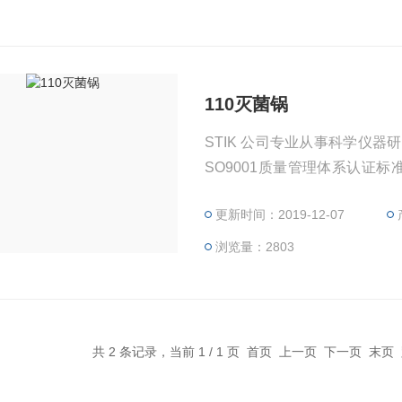
110灭菌锅
STIK 公司专业从事科学仪
SO9001质量管理体系认证标
有先进的产品技术，开发了新
更新时间：2019-12-07
精确，更经济耐用的科技仪器
浏览量：2803
共 2 条记录，当前 1 / 1 页 首页 上一页 下一页 末