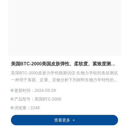
美国BTC-2000美国皮肤弹性、柔软度、紧致度测试仪
美国BTC-2000皮肤力学性能测试仪 生物力学组织表征测试
一种用于客观、定量、灵敏分析下列材料生物力学特性的激
光测量系统: 皮肤弹性、柔软度、紧致度(测试护肤品和装置
更新时间：2024-03-29
的效果) 伤口强度和生物力学组织特征(评估疤痕/烧伤、伤口
产品型号：美国BTC-2000
愈合、伤口闭合和手术组织粘接剂的治疗方法)。 内聚性硅
胶(定量材料特性-乳房植入用硅胶填料的适应性)
浏览量：2248
查看更多 +