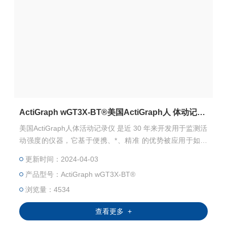
ActiGraph wGT3X-BT®美国ActiGraph人 体动记录仪
美国ActiGraph人体活动记录仪 是近 30 年来开发用于监测活
动强度的仪器，它基于便携、*、精准 的优势被应用于如：
睡眠/觉醒模式的评估、日常活动强度监测、药物检测、行为
更新时间：2024-04-03
遗传学及减肥等多个领域。活动水平的强弱能够在一定程度
产品型号：ActiGraph wGT3X-BT®
上侧面反映睡眠障碍、 注意缺陷多动障碍等疾病的存在情
况。 ActiGraph 公司被认为运动感应可穿戴技术领域的*，是
浏览量：4534
能够量化自由生 活环境中人类运动的商业公司
查看更多 +