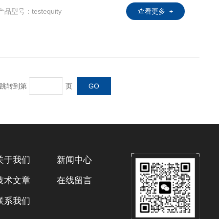
产品型号：testequity
查看更多 +
将电线连接到测试通过左右两侧采样。没有LN2或CO
页 跳转到第
页
关于我们
新闻中心
技术文章
在线留言
联系我们