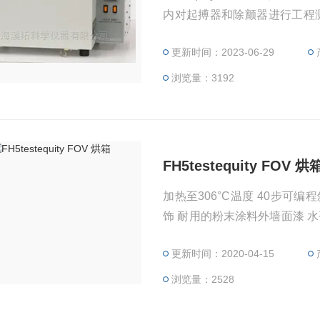
内对起搏器和除颤器进行工程测
池研究到温度补偿晶体振荡器
更新时间：2023-06-29
需要少量加热或冷却的应用。
靠，更紧凑且重量更轻。
浏览量：3192
FH5testequity FOV 烘
加热至306°C温度 40步可
饰 耐用的粉末涂料外墙面漆 
左侧的两英寸馈通端口 包括2
更新时间：2020-04-15
保修 美国制造
浏览量：2528