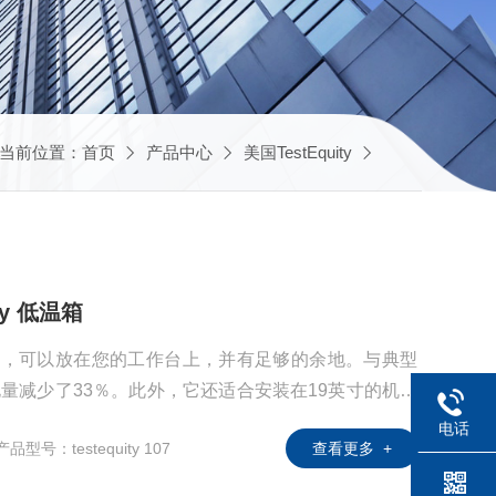
当前位置：
首页
产品中心
美国TestEquity
uity 低温箱
度箱足够小，可以放在您的工作台上，并有足够的余地。与典型
电量减少了33％。此外，它还适合安装在19英寸的机架
成为在狭窄工作空间中使用的理想之选。即可将其插入任何
电话
产品型号：testequity 107
查看更多 +
的，可以从左侧或右侧打开。两个3英寸端口可让您通过
样品。