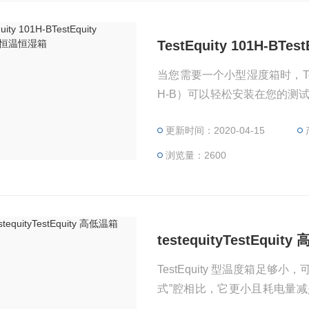
TestEquity 101H-BT
当您需要一个小型湿度箱时，TestE
H-B）可以轻松安装在您的测试
传质蒸汽发生器-TestEqui
更新时间：2020-04-15
稳定性。完成时没有暴露的水
浏览量：2600
testequityTestEquit
TestEquity 型温度箱足
式”腔相比，它更小且耗电量减
低噪音使成为在狭窄工作空间