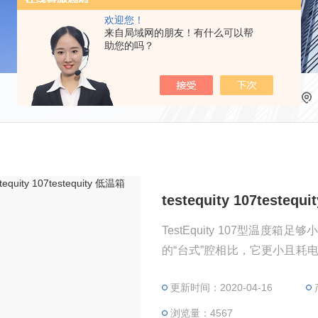
欢迎您！
来自局域网的朋友！有什么可以帮
助您的吗？
testequity 107testeq
TestEquity 107型温
的“台式”腔相比，它更小且耗
中。低噪音使Model 107
更新时间：2020-04-16
插座-无需电源线。门是可逆
左侧和右侧将电线连接到测试
浏览量：4567