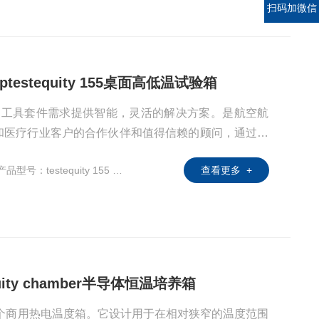
扫码加微信
chtoptestequity 155桌面高低温试验箱
子生产和工具套件需求提供智能，灵活的解决方案。是航空航
和医疗行业客户的合作伙伴和值得信赖的顾问，通过广
价格提供他们所需的解决方案。建立于45年前的Test
产品型号：testequity 155 Benchtop
查看更多 +
汽车，电子，教育和医疗行业的测试，工具套件和电子产品
tequity chamber半导体恒温培养箱
是世界上个商用热电温度箱。它设计用于在相对狭窄的温度范围