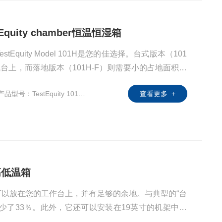
estEquity chamber恒温恒湿箱
quity Model 101H是您的佳选择。台式版本（101
台上，而落地版本（101H-F）则需要小的占地面积。
ty！ 与蒸汽发生器相比，在整个工作范围内具有更好的湿度
产品型号：TestEquity 101H-B
查看更多 +
浴。
y 高低温箱
够小，可以放在您的工作台上，并有足够的余地。与典型的“台
少了33％。此外，它还可以安装在19英寸的机架中。
中使用的理想之选。腔室门是可逆的，可以从左侧或右