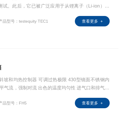
试。此后，它已被广泛应用于从锂离子（Li-ion）电
（TCXO）开发的各种应用中。热电设备非常适合这种
产品型号：testequity TEC1
查看更多 +
终的设计比使用压缩机的传统制冷系统更安静，更可
箱
编程斜坡和均热控制器 可调过热极限 430型镜面不锈钢内
水平气流，强制对流 出色的温度均匀性 进气口和排气口
个可调式不锈钢架子 库存交货快捷 3年零件，1年人工
产品型号：FH5
查看更多 +