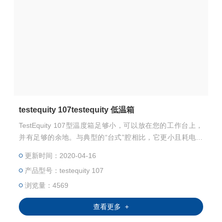
testequity 107testequity 低温箱
TestEquity 107型温度箱足够小，可以放在您的工作台上，
并有足够的余地。与典型的“台式”腔相比，它更小且耗电量
减少了33％。此外，它还适合安装在19英寸的机架中。低噪
更新时间：2020-04-16
音使Model 107成为在狭窄工作空间中使用的理想之选。即
产品型号：testequity 107
可将其插入任何插座-无需电源线。门是可逆的，可以从左侧
或右侧打开。两个3英寸端口可让您通过左侧和右侧将电线
浏览量：4569
连接到测试样品。
查看更多 +