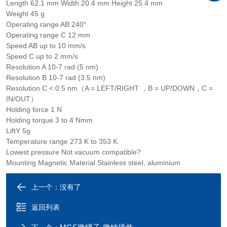
Length 62.1 mm Width 20.4 mm Height 25.4 mm
Weight 45 g
Operating range AB 240°
Operating range C 12 mm
Speed AB up to 10 mm/s
Speed C up to 2 mm/s
Resolution A 10-7 rad (5 nm)
Resolution B 10-7 rad (3.5 nm)
Resolution C < 0.5 nm（A = LEFT/RIGHT ，B = UP/DOWN，C =
IN/OUT）
Holding force 1 N
Holding torque 3 to 4 Nmm
LiftY 5g
Temperature range 273 K to 353 K
Lowest pressure Not vacuum compatible?
Mounting Magnetic Material Stainless steel, aluminium
上一个：没有了
返回列表